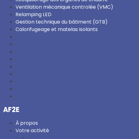
Ventilation mécanique controlée (VMC)
Relamping LED
Gestion technique du bâtiment (GTB)
Calorifugeage et matelas isolants
Isolation toiture terrasse
isolation thermique extérieure
Isolation des planchers bas
Récupération de chaleur sur groupe froid
Rééquilibrage des organes de chauffe
Ventilation mécanique controlée (VMC)
Relamping LED
Gestion technique du bâtiment (GTB)
Calorifugeage et matelas isolants
AF2E
À propos
Votre activité
Tertiaire