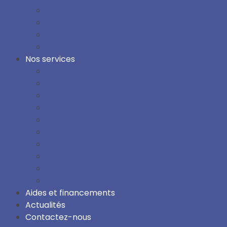
Industrie
Santé
Collectivités
Résidentiel
Nos services
Isolation toiture terrasse
isolation thermique extérieure
Isolation des planchers bas
Calorifugeage et matelas isolants
Gestion technique du bâtiment (GTB)
Relamping LED
Ventilation mécanique controlée (VMC)
Récupération de chaleur sur groupe froid
Rééquilibrage des organes de chauffe
Panneaux solaires & batterie
Aides et financements
Actualités
Contactez-nous