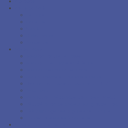
À propos
Votre activité
Tertiaire
Industrie
Santé
Collectivités
Résidentiel
Nos services
Isolation toiture terrasse
isolation thermique extérieure
Isolation des planchers bas
Calorifugeage et matelas isolants
Gestion technique du bâtiment (GTB)
Relamping LED
Ventilation mécanique controlée (VMC)
Récupération de chaleur sur groupe froid
Rééquilibrage des organes de chauffe
Panneaux solaires & batterie
Aides et financements