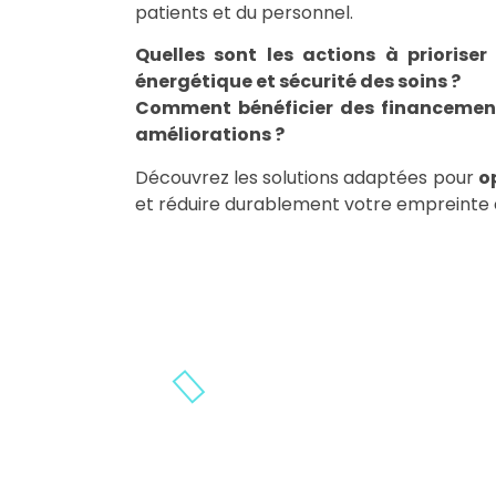
patients et du personnel.
Quelles sont les actions à prioriser
énergétique et sécurité des soins ?
Comment bénéficier des financement
améliorations ?
Découvrez les solutions adaptées pour
o
et réduire durablement votre empreinte 
LE DÉCRET TERTIA
Le décret tertiaire exige que les
de plus de 1 000 m² rédui
énergétique de 40 % d’ici 2030, 5