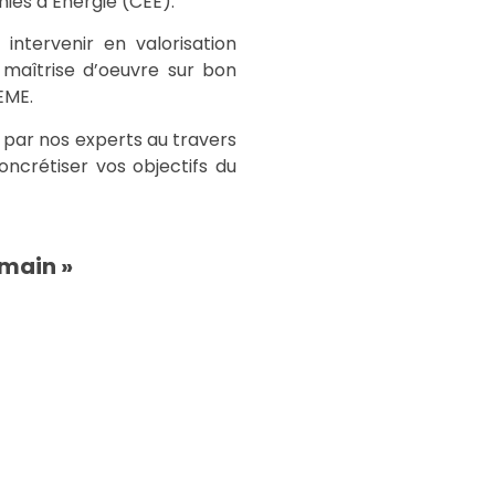
ies d’Énergie (CEE).
ntervenir en valorisation
n maîtrise d’oeuvre sur bon
EME.
par nos experts au travers
ncrétiser vos objectifs du
 main »