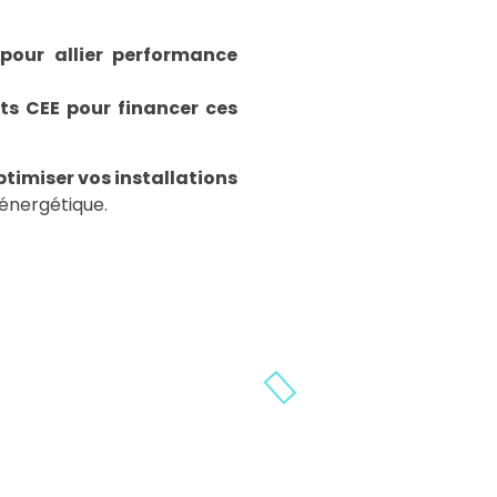
 pour allier performance
s CEE pour financer ces
ptimiser vos installations
énergétique.
IRE
LE DÉCRET 
 sites d’activités tertiaires
Le Décret BACS résu
sent leur consommation
tous les bâtiments 
0 % d’ici 2040, et 60 % d’ici
des équipements 