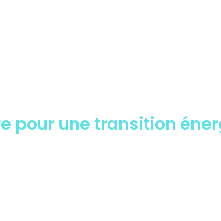
 ACTIVITÉ
NOS SERVICES
AIDES ET FINANCEMENTS
ACTUA
Secteur Santé
e pour une transition éne